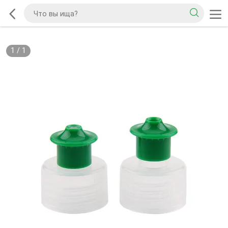
1
/
1