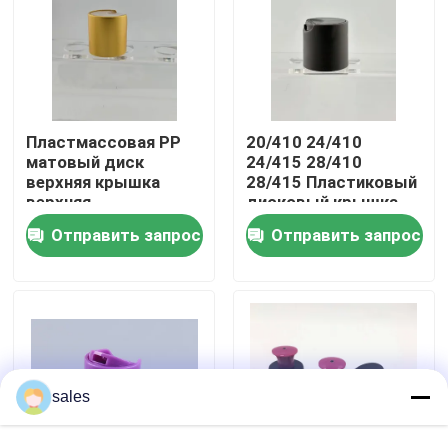
Экскурсия по заводу
Контроль качества
Пластмассовая PP
20/410 24/410
матовый диск
24/415 28/410
верхняя крышка
28/415 Пластиковый
Свяжитесь с нами
верхняя
дисковый крышка
закрывающая
для косметической
Отправить запрос
Отправить запрос
крышка для
бутылки
Новости
пластиковых
бутылок
Случаи
Спрейер насоса духов
sales
Спрейер насоса пуска