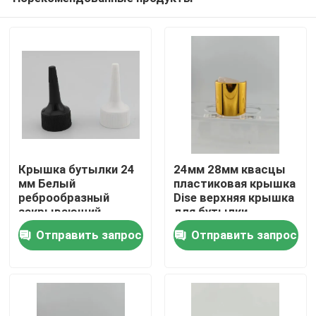
Крышка бутылки 24
24мм 28мм квасцы
мм Белый
пластиковая крышка
реброобразный
Dise верхняя крышка
закрывающий
для бутылки
Домой
винтовой крышка
Отправить запрос
Отправить запрос
Продукция
О нас