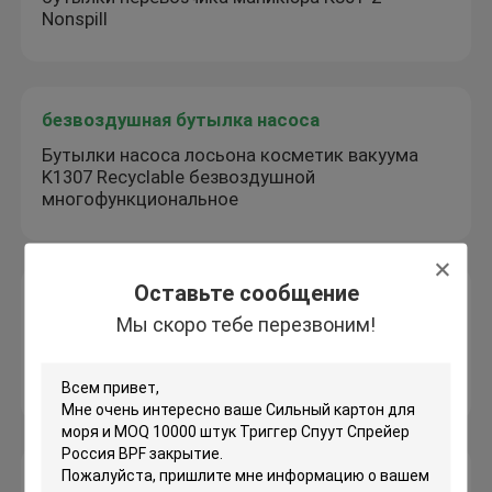
Nonspill
безвоздушная бутылка насоса
Бутылки насоса лосьона косметик вакуума
K1307 Recyclable безвоздушной
многофункциональное
Оставьте сообщение
Спрейер кредитной карточки
Мы скоро тебе перезвоним!
Белый точный спрейер 30ML нетоксическое
K1104 кредитной карточки дезинфицирующего
средства руки
Брызги духов ручки