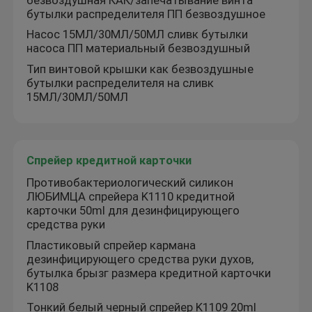
бутылки распределителя ПП безвоздушное
Спрейер кредитной карточки
Насос 15МЛ/30МЛ/50МЛ сливк бутылки
насоса ПП материальный безвоздушный
Тип винтовой крышки как безвоздушные
Брызги духов ручки
бутылки распределителя на сливк
15МЛ/30МЛ/50МЛ
Пластиковая крышка
Спрейер кредитной карточки
Дезодорантный палок
Противобактериологический силикон
ЛЮБИМЦА спрейера K1110 кредитной
Пластиковый насос для сливок
карточки 50ml для дезинфицирующего
средства руки
Пластиковый спрейер кармана
Стеклянная бутылка
дезинфицирующего средства руки духов,
бутылка брызг размера кредитной карточки
K1108
Тонкий белый черный спрейер K1109 20ml