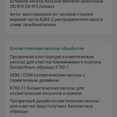
Штейнов насоса лосьона Macaron красочный
28/410 24/410 полных
Анти- многоразовое по часовой стрелке
верхней части K203-2 распределителя насоса
сливк течебезопасное
Косметические насосы обработки
Прозрачная конструкция косметические
насосы для очистки Алюминиевого корпуса
Беспробные образцы K702-1
OEM / ODM косметические насосы с
герметичным дизайном
Домой
K702-11 Косметические насосы для
косметических лосьонов и кремов
Продукция
Прозрачный дизайн косметические насосы
для очистки лица получают бесплатные
образцы
О нас