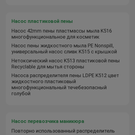
Экскурсия по заводу
Насос пластиковой пены
Насос 42mm пены пластмассы мыла K516
Контроль качества
многофункциональное для косметик
Насос пены жидкостного мыла PE Nonspill,
универсальный насос сливк K515 с крышкой
Свяжитесь с нами
Нетоксический насос K513 пластиковой пены
Recyclable для мытья стороны
Новости
Насоса распределителя пены LDPE K512 цвет
жидкостного пластиковый
многофункциональный течебезопасный
голубой
Случаи
Спрейер насоса духов
Насос перевозчика маникюра
Повторно использованный распределитель
Спрейер насоса пуска