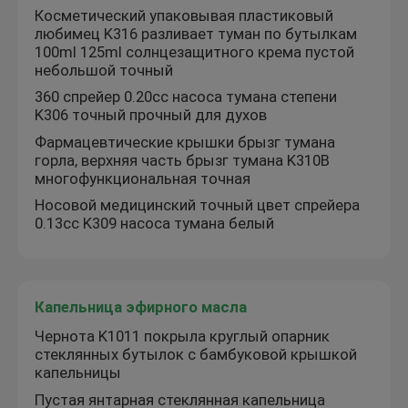
Косметический упаковывая пластиковый
любимец K316 разливает туман по бутылкам
100ml 125ml солнцезащитного крема пустой
небольшой точный
360 спрейер 0.20cc насоса тумана степени
K306 точный прочный для духов
Фармацевтические крышки брызг тумана
горла, верхняя часть брызг тумана K310B
многофункциональная точная
Носовой медицинский точный цвет спрейера
0.13cc K309 насоса тумана белый
Капельница эфирного масла
Чернота K1011 покрыла круглый опарник
стеклянных бутылок с бамбуковой крышкой
капельницы
Пустая янтарная стеклянная капельница