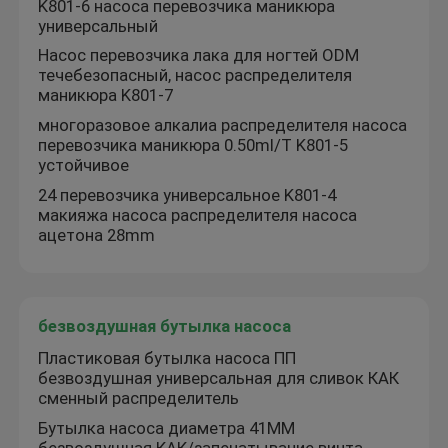
K801-6 насоса перевозчика маникюра
универсальный
Точный спрейер насоса тумана
Насос перевозчика лака для ногтей ODM
течебезопасный, насос распределителя
маникюра K801-7
Капельница эфирного масла
многоразовое алкалиа распределителя насоса
перевозчика маникюра 0.50ml/T K801-5
устойчивое
Насос распределителя лосьона
24 перевозчика универсальное K801-4
макияжа насоса распределителя насоса
ацетона 28mm
Косметические насосы обработки
Насос пластиковой пены
безвоздушная бутылка насоса
Пластиковая бутылка насоса ПП
Насос перевозчика маникюра
безвоздушная универсальная для сливок КАК
сменный распределитель
Бутылка насоса диаметра 41ММ
безвоздушная бутылка насоса
безвоздушная КАК/запечатывание винта