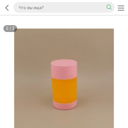
2
/
2