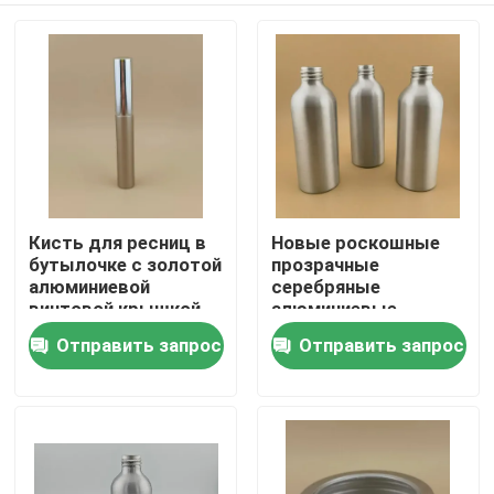
Кисть для ресниц в
Новые роскошные
бутылочке с золотой
прозрачные
алюминиевой
серебряные
винтовой крышкой
алюминиевые
для женщин
бутылки
Отправить запрос
Отправить запрос
Домой
высококачественных
косметических
алюминиевых
Продукция
бутылок
О нас