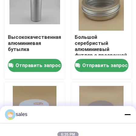
Экскурсия по заводу
Контроль качества
Высококачественная
Большой
алюминиевая
серебристый
бутылка
алюминиевый
футляр с прозрачной
Свяжитесь с нами
завинчивающейся
Отправить запрос
Отправить запрос
крышкой для
косметики
Новости
Случаи
Спрейер насоса духов
sales
Спрейер насоса пуска
6:35 PM